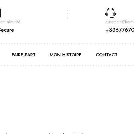
ent sécurisé
elinemaia@hotma
Secure
+3367767
FAIRE-PART
MON HISTOIRE
CONTACT