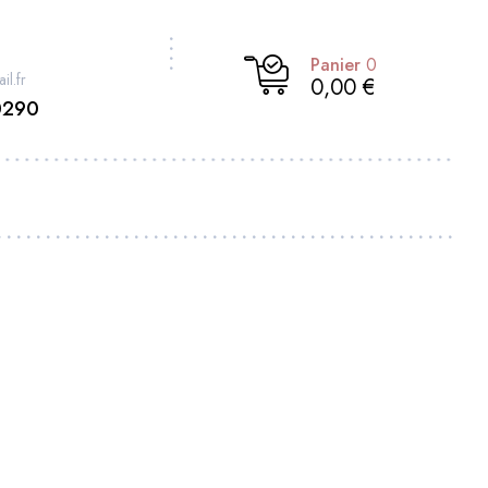
Panier
0
il.fr
0,00 €
0290