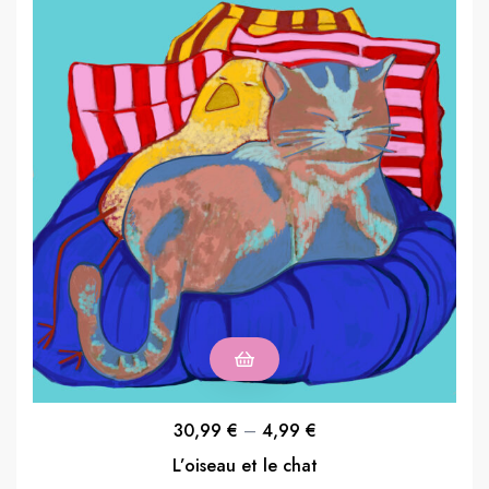
30,99
€
–
4,99
€
L’oiseau et le chat