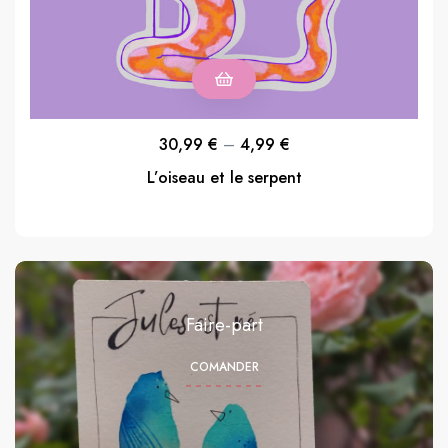
30,99
€
–
4,99
€
L’oiseau et le serpent
Faire-part
COMANDER