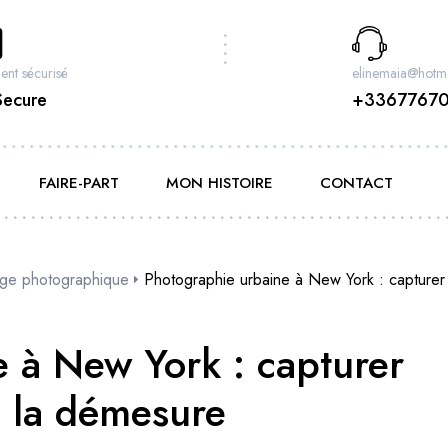
ent sécurisé
elinemaia@hotma
Secure
+3367767
FAIRE-PART
MON HISTOIRE
CONTACT
ge photographique
Photographie urbaine à New York : capturer 
 à New York : capturer
e la démesure