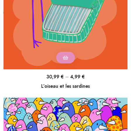
30,99
€
–
4,99
€
L’oiseau et les sardines