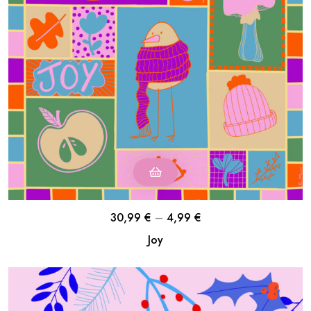
30,99
€
–
4,99
€
Joy