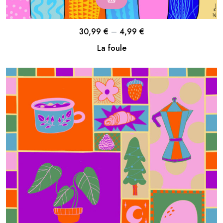
30,99
€
–
4,99
€
La foule