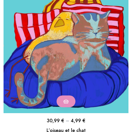
30,99
€
–
4,99
€
L’oiseau et le chat